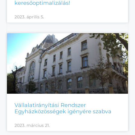
keresőoptimalizálás!
2023. április 5.
Vállalatirányítási Rendszer
Egyházközösségek igényére szabva
2023. március 21.