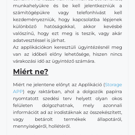
munkahelyükre és be kell jelentkezniük a
számítógépükre vagy telefonhívást kell
kezdeményezniük, hogy kapcsolatba lépjenek
különböző hatóságokkal, akkor kevésbé
valószínű, hogy ezt meg is teszik, vagy akár
adatvesztéssel is járhat.
Az applikációkon keresztüli ügyintézésnél meg
van az időbeli előny lehetősége, hiszen nincs
várakozási idő az ügyintéző számára.
Miért ne?
Miért ne jelentene előnyt az Applikáció (
Storage
APP
) egy raktárban, ahol a dolgozók papírra
nyomtatott szedési terv helyett olyan okos
felületen dolgozhatnak, mely azonnali
információt ad az irodistáknak az összekészített,
vagy betárolt termékek állapotáról,
mennyiségéről, hollétéről.