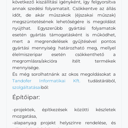
következő kiszállítási igényként, így felgyorsítva
annak szedési folyamatait. Csökkentve az állás
időt, de akár műszakok (éjszakai műszak)
megszüntetésének lehetőségére is megoldást
nyújthat. Egyszerűbb gyártási folyamatok
esetén gyártás támogatásként is működhet,
mert a megrendelések gyűjtésével pontos
gyártási mennyiség határozható meg, mellyel
élelmiszeripar esetén csökkenthető a
megromlásra/akcióra ítélt termékek
mennyisége.
És még sorolhatnánk az okos megoldásokat a
Tandofer Informatikai Kft.
tudástárából,
szolgáltatásai
ból:
Építőipar:
-projektek, építkezések közötti készletek
mozgatása,
-alapanyag projekt helyszínre rendelése, és