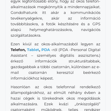
egyik legfontosabb előny, hogy az okos telefon-
alkalmazások megkönnyítik a mindennapjaikat.
Gondolhatunk itt akár a kommunikációs
tevékenységekre, akár az információ
továbbításokra, a fotók készítésére és a GPS
alapú helymeghatározásokra, navigációs
szolgáltatásokra.
Ezen kívül az okos-alkalmazásból legyen az
Telefon,
Tablet
,
PDA
-ról (PDA -Personal Digital
Assistant – személyes digitális asszisztens.)
érkező információk strukturáltabbak,
gazdagabbak a többi csatornán, különösen az e-
mail csatornán keresztül beérkező
információkhoz képest.
Hasonlóan az okos telefonnal rendelkező
állampolgárokhoz, az elmúlt néhány évben a
hazai cégek is törekednek okos megoldások
alkalmazására. Ezek kvázi „önkiszolgáló”
csatornaként működnek, teljes rendszer