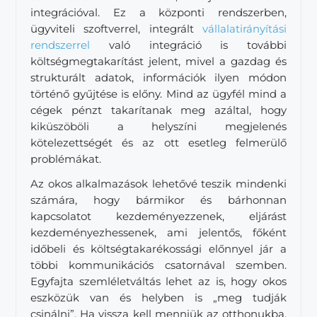
integrációval. Ez a központi rendszerben,
ügyviteli szoftverrel, integrált
vállalatirányítási
rendszerrel
való integráció is további
költségmegtakarítást jelent, mivel a gazdag és
strukturált adatok, információk ilyen módon
történő gyűjtése is előny. Mind az ügyfél mind a
cégek pénzt takarítanak meg azáltal, hogy
kiküszöböli a helyszíni megjelenés
kötelezettségét és az ott esetleg felmerülő
problémákat.
Az okos alkalmazások lehetővé teszik mindenki
számára, hogy bármikor és bárhonnan
kapcsolatot kezdeményezzenek, eljárást
kezdeményezhessenek, ami jelentős, főként
időbeli és költségtakarékossági előnnyel jár a
többi kommunikációs csatornával szemben.
Egyfajta szemléletváltás lehet az is, hogy okos
eszközük van és helyben is „meg tudják
csinálni”. Ha vissza kell menniük az otthonukba,