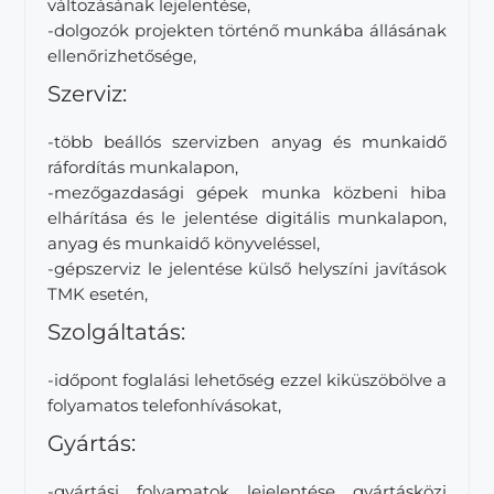
változásának lejelentése,
-dolgozók projekten történő munkába állásának
ellenőrizhetősége,
Szerviz:
-több beállós szervizben anyag és munkaidő
ráfordítás munkalapon,
-mezőgazdasági gépek munka közbeni hiba
elhárítása és le jelentése digitális munkalapon,
anyag és munkaidő könyveléssel,
-gépszerviz le jelentése külső helyszíni javítások
TMK esetén,
Szolgáltatás:
-időpont foglalási lehetőség ezzel kiküszöbölve a
folyamatos telefonhívásokat,
Gyártás:
-gyártási folyamatok lejelentése gyártásközi