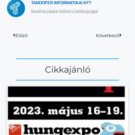
TANDOFER INFORMATIKAI KFT
Növeld hozzáadott értékkel a hatékonyságod
Előző
Következő
Cikkajánló