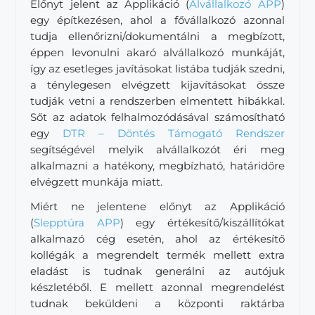
Előnyt jelent az Applikáció (
Alvállalkozó APP
)
egy építkezésen, ahol a fővállalkozó azonnal
tudja ellenőrizni/dokumentálni a megbízott,
éppen levonulni akaró alvállalkozó munkáját,
így az esetleges javításokat listába tudják szedni,
a ténylegesen elvégzett kijavításokat össze
tudják vetni a rendszerben elmentett hibákkal.
Sőt az adatok felhalmozódásával számosítható
egy
DTR – Döntés Támogató Rendszer
segítségével melyik alvállalkozót éri meg
alkalmazni a hatékony, megbízható, határidőre
elvégzett munkája miatt.
Miért ne jelentene előnyt az Applikáció
(
Slepptúra APP
) egy értékesítő/kiszállítókat
alkalmazó cég esetén, ahol az értékesítő
kollégák a megrendelt termék mellett extra
eladást is tudnak generálni az autójuk
készletéből. E mellett azonnal megrendelést
tudnak beküldeni a központi raktárba