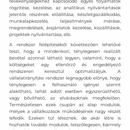
tevékenységekhez kapcsolódó egyes folyamatok
rögzítése, kezelése, az analitikus nyilvántartások
jelentős részének előállítása, készletgazdálkodás,
munkalapkezelés, teljesítmények mérése,
megrendelések, árajánlatok kezelése, kiszállítások,
projektek nyilvántartása, stb.
A rendszer felépítéséből következően lehetővé
teszi, hogy a mindenkori, ténylegesen realizált
bevétel azonnal látható legyen, valamint, hogy a
költségeket egy ellenőrző és engedélyező
rendszeren keresztül optimalizáljuk. A
vállalatirányítási rendszer legnagyobb előnye, hogy
ténylegesen a felhasználó igényei szerint
alakítható, tehát adott esetben egyszerűsíthető,
vagy bővíthető, az elvárásoknak megfelelően.
Természetesen ezek csupán az alap modulok,
melyek a vállalkozások működésének nagy részét
lefedik. Ezeken túl léteznek, de akár létre is
hozhatók további modulok, tetszőlegesen, bármely