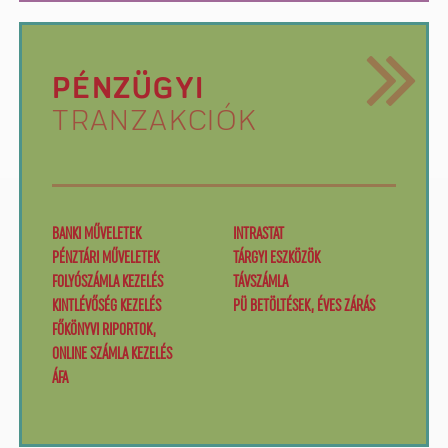
PÉNZÜGYI
TRANZAKCIÓK
BANKI MŰVELETEK
INTRASTAT
PÉNZTÁRI MŰVELETEK
TÁRGYI ESZKÖZÖK
FOLYÓSZÁMLA KEZELÉS
TÁVSZÁMLA
KINTLÉVŐSÉG KEZELÉS
PÜ BETÖLTÉSEK, ÉVES ZÁRÁS
FŐKÖNYVI RIPORTOK,
ONLINE SZÁMLA KEZELÉS
ÁFA