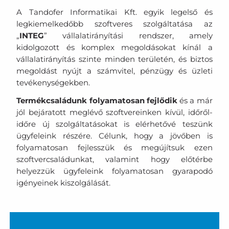
A Tandofer Informatikai Kft. egyik legelső és
legkiemelkedőbb szoftveres szolgáltatása az
„
INTEG
” vállalatirányítási rendszer, amely
kidolgozott és komplex megoldásokat kínál a
vállalatirányítás szinte minden területén, és biztos
megoldást nyújt a számvitel, pénzügy és üzleti
tevékenységekben.
Termékcsaládunk folyamatosan fejlődik
és a már
jól bejáratott meglévő szoftvereinken kívül, időről-
időre új szolgáltatásokat is elérhetővé teszünk
ügyfeleink részére. Célunk, hogy a jövőben is
folyamatosan fejlesszük és megújítsuk ezen
szoftvercsaládunkat, valamint hogy előtérbe
helyezzük ügyfeleink folyamatosan gyarapodó
igényeinek kiszolgálását.