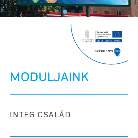
NÖVELD A HOZZÁADOTT ÉRTÉKKEL A
HATÉKONYSÁGOD!
MODULJAINK
INTEG CSALÁD