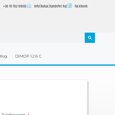
+36 70 702-6900
info(kukac)tandofer.hu
facebook
Blog
DIMOP 1.2.6 C
Telefonszám