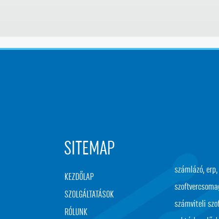
SITEMAP
számlázó, erp, 
KEZDŐLAP
szoftvercsomag,
SZOLGÁLTATÁSOK
számviteli szof
RÓLUNK